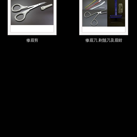
修眉剪
修眉刀,剃鬚刀及眉鉗