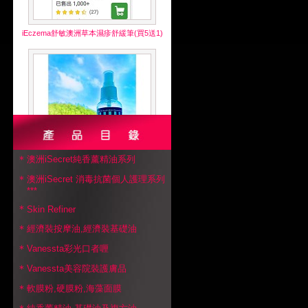
iEczema舒敏澳洲草本濕疹舒緩筆(買5送1)
＊
澳洲iSecret純香薰精油系列
＊
iProtect 安陪抗流感舒鼻敏草本噴霧(買5送1)
澳洲iSecret 消毒抗菌個人護理系列
***
＊
Skin Refiner
＊
經濟裝按摩油,經濟裝基礎油
＊
Vanessta彩光口者喱
＊
Vanessta美容院裝護膚品
＊
軟膜粉,硬膜粉,海藻面膜