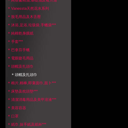
＊
純香薰精油,基礎油及複方油
＊
Vanessta天然花水系列
高級三層纖維口罩(含鐵線)50個盒裝
＊
脫毛用品及木舌壓
＊
沐浴,足浴,垃圾袋,手蠟袋***
＊
純棉乾身膜紙
＊
手套***
＊
巴拿芬手蠟
＊
電眼睫毛用品
＊
頭帽及扎頭巾
iEczema舒敏澳洲草本濕疹舒緩筆(買5送1)
＊
頭帽及扎頭巾
＊
棉片,棉棒,即棄面巾,面卜***
＊
床墊及枕頭墊***
＊
清潔消毒用品及美甲溶液***
＊
美容容器
＊
口罩
＊
紙巾,抹手紙及紙杯***