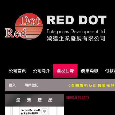
高級三層纖維口罩(含鐵線)50個盒裝
頭帽及扎頭巾