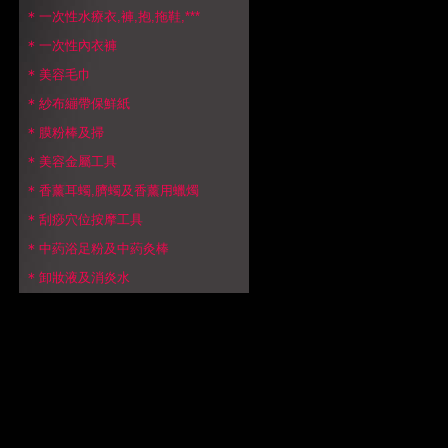
＊
一次性水療衣,褲,抱,拖鞋,***
iProtect 安陪抗流感舒鼻敏草本噴霧(買5送1)
＊
一次性內衣褲
＊
美容毛巾
＊
紗布繃帶保鮮紙
＊
膜粉棒及掃
＊
美容金屬工具
＊
香薰耳蠋,臍蠋及香薰用蠟燭
＊
刮痧穴位按摩工具
＊
中葯浴足粉及中葯灸棒
＊
卸妝液及消炎水