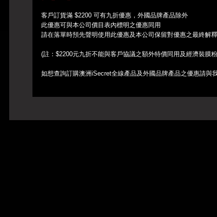
客戶訂貨滿 $2200 可有九折優惠，外國品牌產品除外
此優惠可與本公司價目表內標明之優惠同用
請在落單時預先聲明使用此優惠及本公司保留對優惠之最終解
(註：$2200元九折不能與客戶協議之額外特價同用及經濟裝膜
如想查詢訂購澳洲iSecret全線產品及外國品牌產品之優惠請與